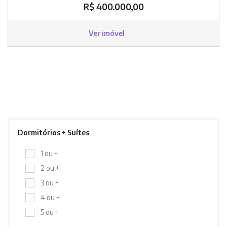
R$ 400.000,00
Ver imóvel
Dormitórios + Suítes
1 ou +
2 ou +
3 ou +
4 ou +
5 ou +