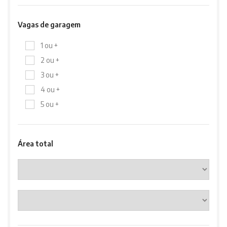
Vagas de garagem
1 ou +
2 ou +
3 ou +
4 ou +
5 ou +
Área total