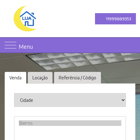
11999889353
Menu
Venda
Locação
Referência / Código