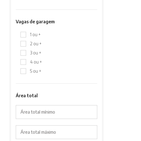
Vagas de garagem
1 ou +
2 ou +
3 ou +
4 ou +
5 ou +
Área total
Área total mínimo
Área total máximo