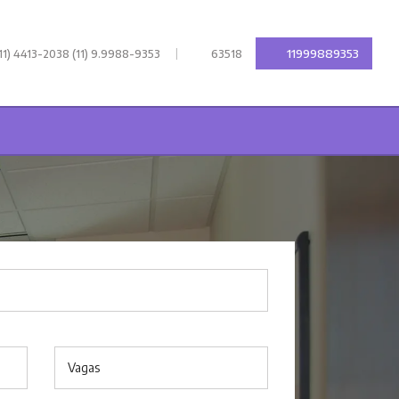
|
11999889353
11) 4413-2038 (11) 9.9988-9353
63518
Vagas