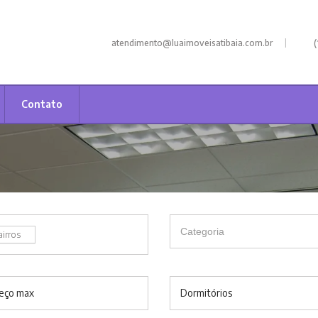
|
atendimento@luaimoveisatibaia.com.br
(
Contato
airros
eço max
Dormitórios