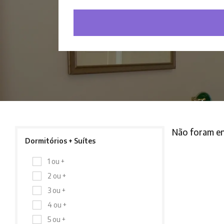
Não foram en
Dormitórios + Suítes
1 ou +
2 ou +
3 ou +
4 ou +
5 ou +