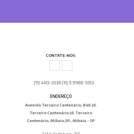
CONTATE-NOS:
(11) 4413-2038 (11) 9.9988-9353
ENDEREÇO
Avenida Terceiro Centenário, 846 Jd.
Terceiro Centenário Jd. Terceiro
Centenário, Atibaia,SP., Atibaia - SP
Total de Imóveis: 265