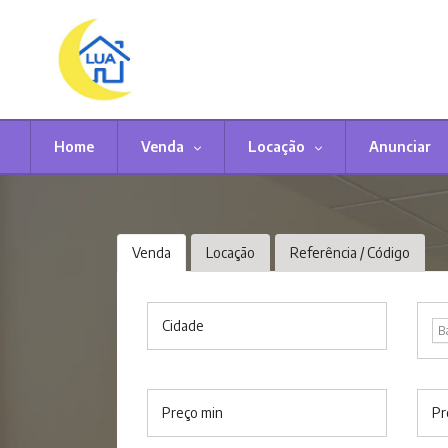
Home
Venda
Locação
Anunciar
Venda
Locação
Referência / Código
Cidade
B
Preço min
Pr