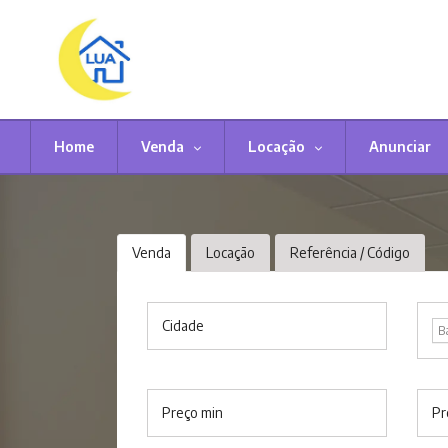
Home
Venda
Locação
Anunciar
Venda
Locação
Referência / Código
Cidade
B
Preço min
Pr