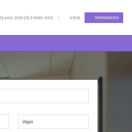
|
11999889353
11) 4413-2038 (11) 9.9988-9353
63518
Vagas