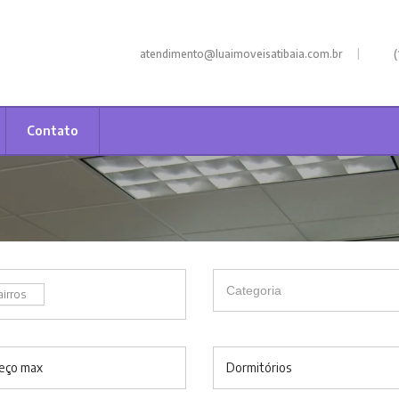
|
atendimento@luaimoveisatibaia.com.br
(
Contato
airros
eço max
Dormitórios