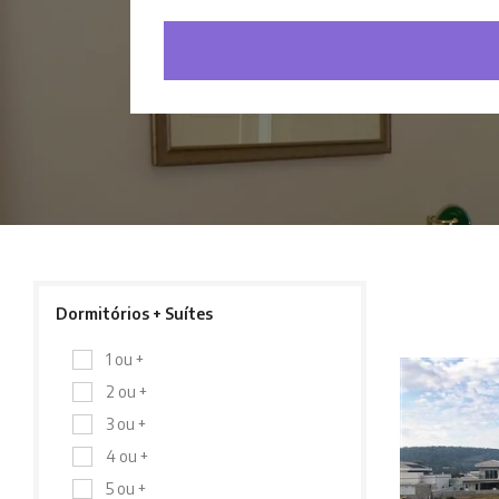
Dormitórios + Suítes
1 ou +
2 ou +
3 ou +
4 ou +
5 ou +