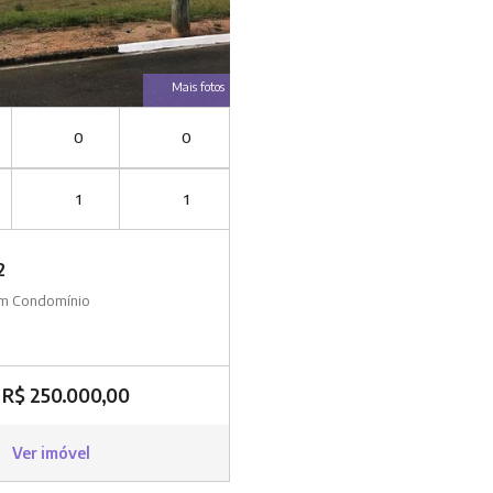
Mais fotos
0
0
1
1
2
em Condomínio
R$ 250.000,00
Ver imóvel