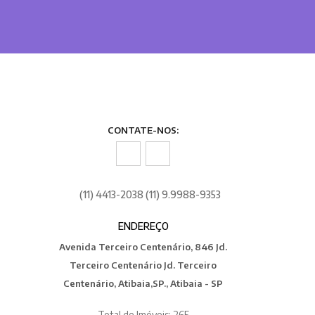
CONTATE-NOS:
(11) 4413-2038 (11) 9.9988-9353
ENDEREÇO
Avenida Terceiro Centenário, 846 Jd.
Terceiro Centenário Jd. Terceiro
Centenário, Atibaia,SP., Atibaia - SP
Total de Imóveis: 265