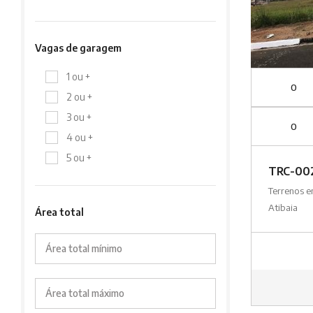
Vagas de garagem
1 ou +
0
2 ou +
3 ou +
0
4 ou +
5 ou +
TRC-00
Terrenos 
Atibaia
Área total
Área total mínimo
Área total máximo