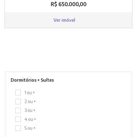
R$ 650.000,00
Ver imóvel
Dormitórios + Suítes
1 ou +
2 ou +
3 ou +
4 ou +
5 ou +