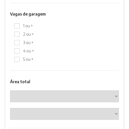
Vagas de garagem
1 ou +
2 ou +
3 ou +
4 ou +
5 ou +
Área total