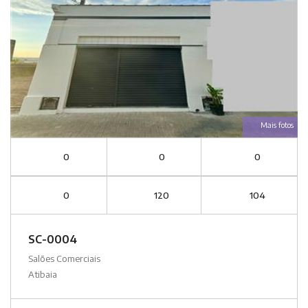
Mais fotos
0
0
0
0
120
104
SC-0004
Salões Comerciais
Atibaia