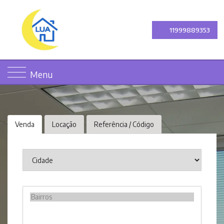
11999889353
Menu
Venda
Locação
Referência / Código