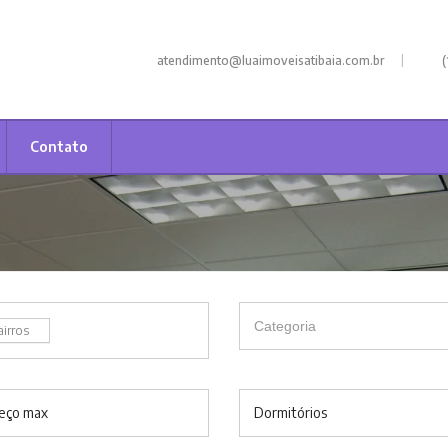
|
atendimento@luaimoveisatibaia.com.br
(
Contato
airros
eço max
Dormitórios