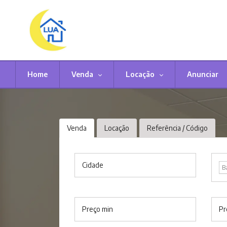
Home
Venda
Locação
Anunciar
Venda
Locação
Referência / Código
Cidade
B
Preço min
Pr