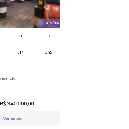
Mais fotos
0
0
317
345
omerciais
R$ 940.000,00
Ver imóvel