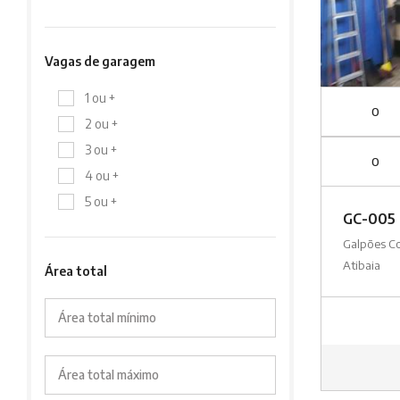
Vagas de garagem
1 ou +
0
2 ou +
3 ou +
0
4 ou +
5 ou +
GC-005
Galpões C
Atibaia
Área total
Área total mínimo
Área total máximo