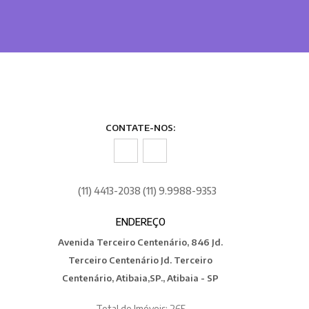
CONTATE-NOS:
(11) 4413-2038 (11) 9.9988-9353
ENDEREÇO
Avenida Terceiro Centenário, 846 Jd.
Terceiro Centenário Jd. Terceiro
Centenário, Atibaia,SP., Atibaia - SP
Total de Imóveis: 265