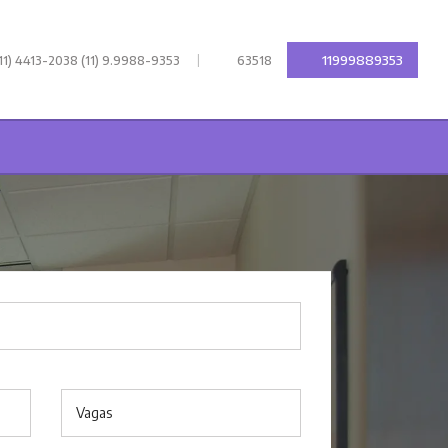
|
11999889353
11) 4413-2038 (11) 9.9988-9353
63518
Vagas