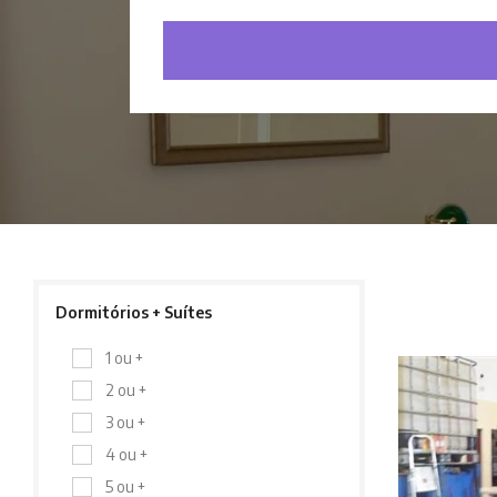
Dormitórios + Suítes
1 ou +
2 ou +
3 ou +
4 ou +
5 ou +