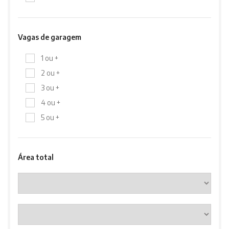
Vagas de garagem
1 ou +
2 ou +
3 ou +
4 ou +
5 ou +
Área total