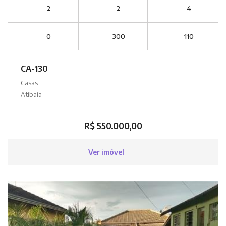
2
2
4
0
300
110
CA-130
Casas
Atibaia
R$ 550.000,00
Ver imóvel