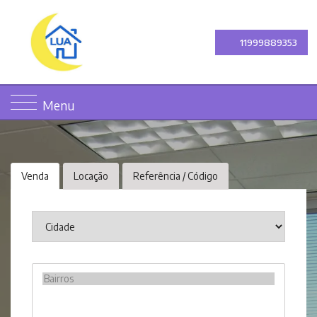
11999889353
Menu
Venda
Locação
Referência / Código