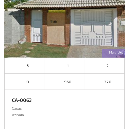
Mais fotos
3
1
2
0
960
220
CA-0063
Casas
Atibaia