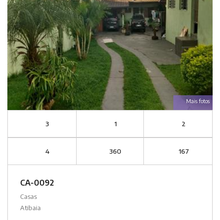
Mais fotos
3
1
2
4
360
167
CA-0092
Casas
Atibaia