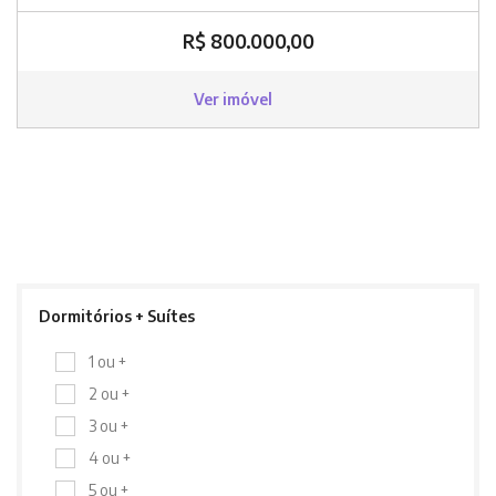
R$ 800.000,00
Ver imóvel
Dormitórios + Suítes
1 ou +
2 ou +
3 ou +
4 ou +
5 ou +