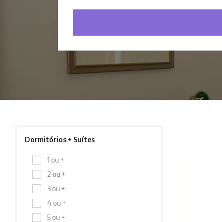
Dormitórios + Suítes
1 ou +
2 ou +
3 ou +
4 ou +
5 ou +