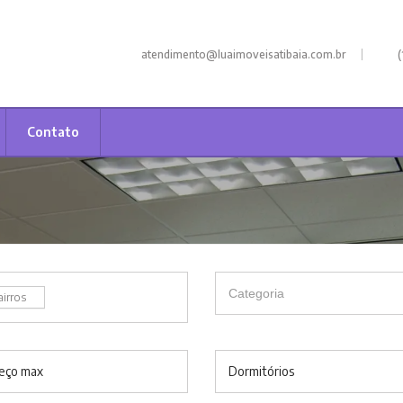
|
atendimento@luaimoveisatibaia.com.br
(
Contato
airros
eço max
Dormitórios