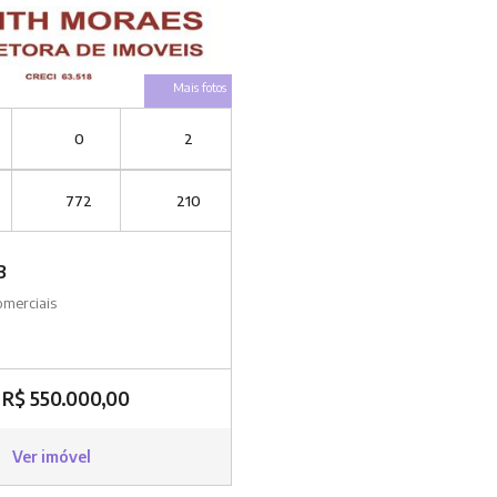
Mais fotos
0
2
772
210
3
omerciais
R$ 550.000,00
Ver imóvel