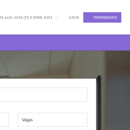
|
11999889353
11) 4413-2038 (11) 9.9988-9353
63518
Vagas