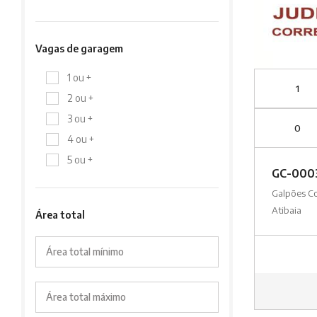
Vagas de garagem
1 ou +
1
2 ou +
3 ou +
0
4 ou +
5 ou +
GC-000
Galpões C
Atibaia
Área total
Área total mínimo
Área total máximo