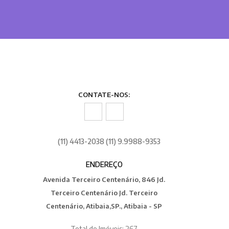
CONTATE-NOS:
(11) 4413-2038 (11) 9.9988-9353
ENDEREÇO
Avenida Terceiro Centenário, 846 Jd.
Terceiro Centenário Jd. Terceiro
Centenário, Atibaia,SP., Atibaia - SP
Total de Imóveis: 267