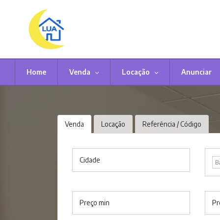
Home
Venda
Locação
Anunciar
Venda
Locação
Referência / Código
Cidade
B
Preço min
Pr