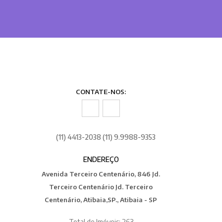
CONTATE-NOS:
(11) 4413-2038 (11) 9.9988-9353
ENDEREÇO
Avenida Terceiro Centenário, 846 Jd.
Terceiro Centenário Jd. Terceiro
Centenário, Atibaia,SP., Atibaia - SP
Total de Imóveis: 263