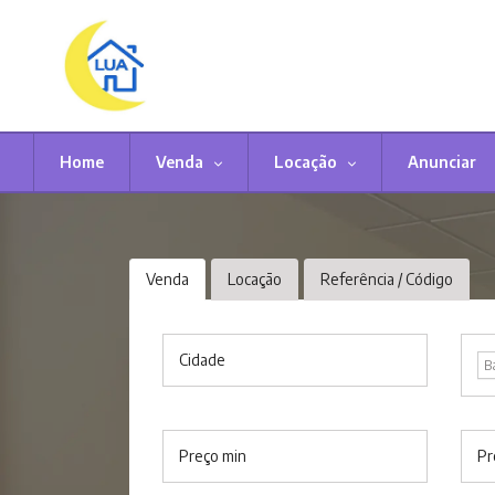
Home
Venda
Locação
Anunciar
Venda
Locação
Referência / Código
Cidade
B
Preço min
Pr