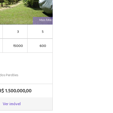
Mais fotos
3
5
15000
600
 dos Perdões
R$ 1.500.000,00
Ver imóvel