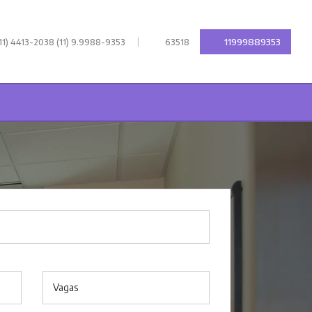
|
11999889353
11) 4413-2038 (11) 9.9988-9353
63518
Vagas