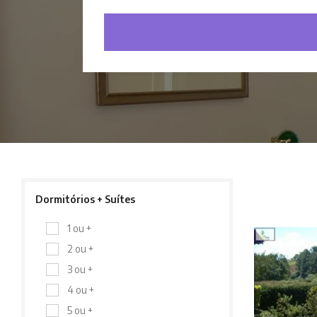
Dormitórios + Suítes
1 ou +
2 ou +
3 ou +
4 ou +
5 ou +