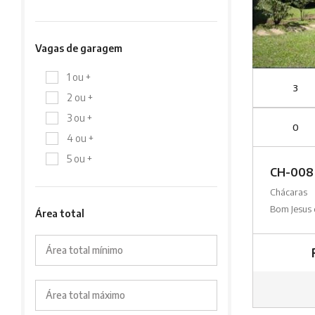
Vagas de garagem
1 ou +
3
2 ou +
3 ou +
0
4 ou +
5 ou +
CH-008
Chácaras
Bom Jesus
Área total
Área total mínimo
Área total máximo