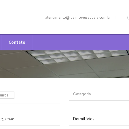
|
atendimento@luaimoveisatibaia.com.br
(
Contato
airros
eço max
Dormitórios