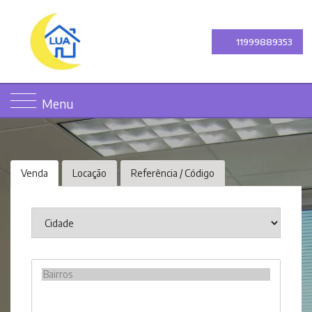
11999889353
Menu
Venda
Locação
Referência / Código