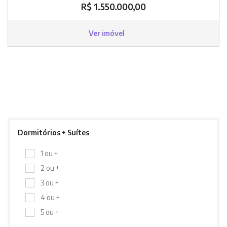
R$ 1.550.000,00
Ver imóvel
Dormitórios + Suítes
1 ou +
2 ou +
3 ou +
4 ou +
5 ou +