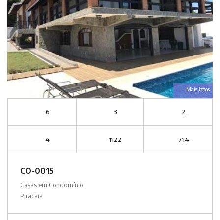
Mais fotos
6
3
2
4
1122
714
CO-0015
Casas em Condomínio
Piracaia