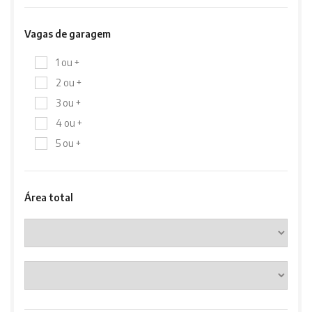
Vagas de garagem
1 ou +
2 ou +
3 ou +
4 ou +
5 ou +
Área total