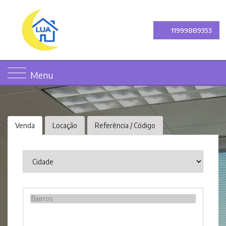
11999889353
Menu
Venda
Locação
Referência / Código