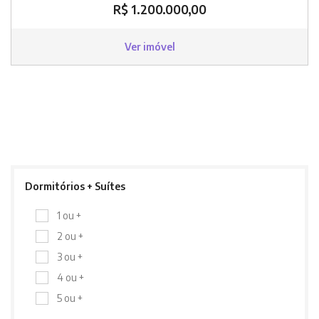
R$ 1.200.000,00
Ver imóvel
Dormitórios + Suítes
1 ou +
2 ou +
3 ou +
4 ou +
5 ou +