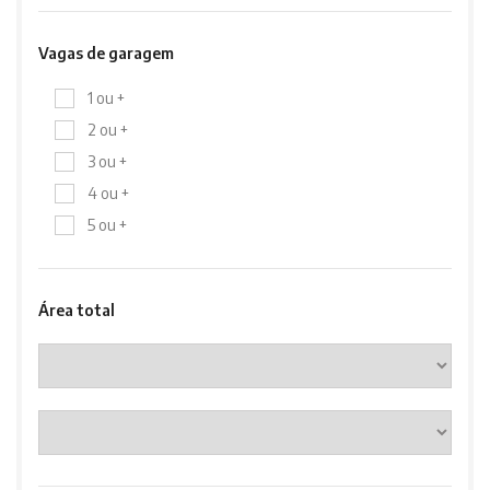
Vagas de garagem
1 ou +
2 ou +
3 ou +
4 ou +
5 ou +
Área total