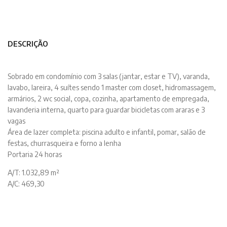
DESCRIÇÃO
Sobrado em condomínio com 3 salas (jantar, estar e TV), varanda,
lavabo, lareira, 4 suítes sendo 1 master com closet, hidromassagem,
armários, 2 wc social, copa, cozinha, apartamento de empregada,
lavanderia interna, quarto para guardar bicicletas com araras e 3
vagas
Área de lazer completa: piscina adulto e infantil, pomar, salão de
festas, churrasqueira e forno a lenha
Portaria 24 horas
A/T: 1.032,89 m²
A/C: 469,30