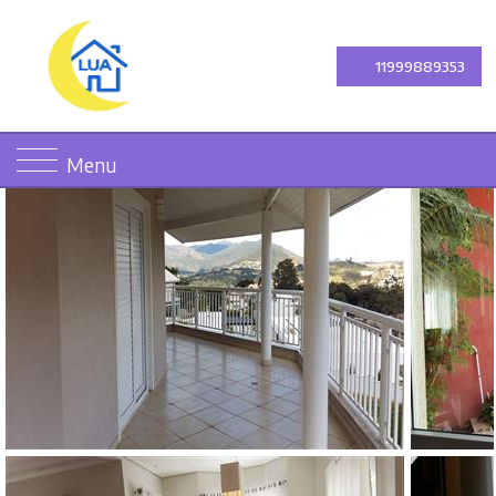
11999889353
Menu