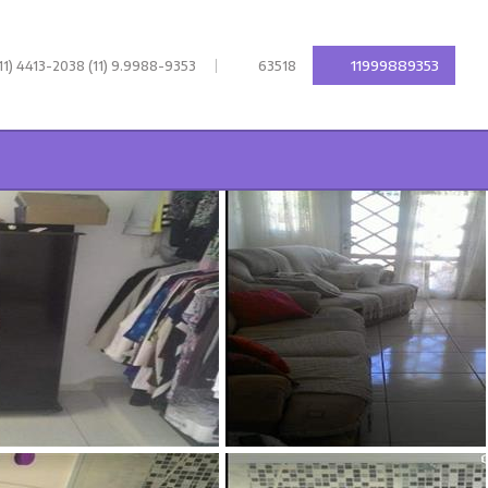
|
11999889353
11) 4413-2038 (11) 9.9988-9353
63518