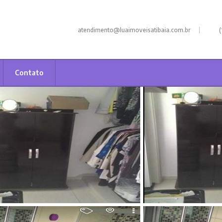
|
atendimento@luaimoveisatibaia.com.br
(
Contato