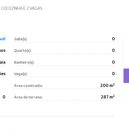
, COCOZNHA E 2 VAGAS
vel
0
Suíte(s):
nos
0
Quarto(s):
aia
0
Banheiro(s):
ões
0
Vaga(s):
2
200 m
Área construída:
2
0
287 m
Área de terreno: