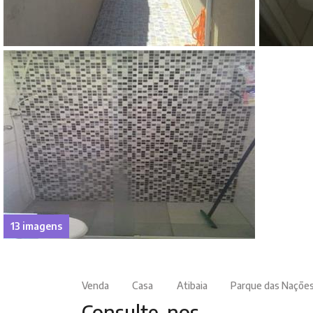
13 imagens
Venda
Casa
Atibaia
Parque das Naçõe
Consulte-nos