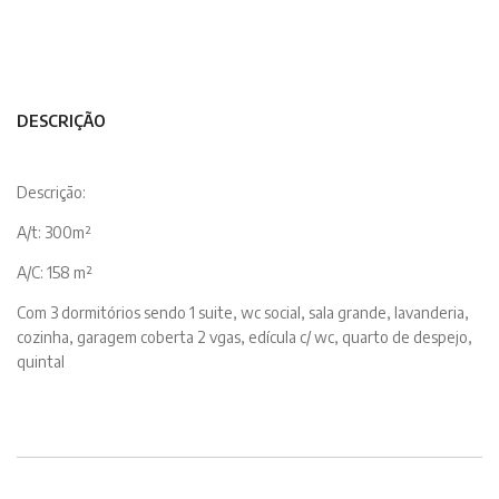
DESCRIÇÃO
Descrição:
A/t: 300m²
A/C: 158 m²
Com 3 dormitórios sendo 1 suite, wc social, sala grande, lavanderia,
cozinha, garagem coberta 2 vgas, edícula c/ wc, quarto de despejo,
quintal