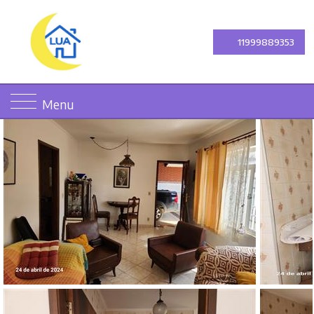
11999889353
Menu