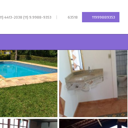
|
11999889353
11) 4413-2038 (11) 9.9988-9353
63518