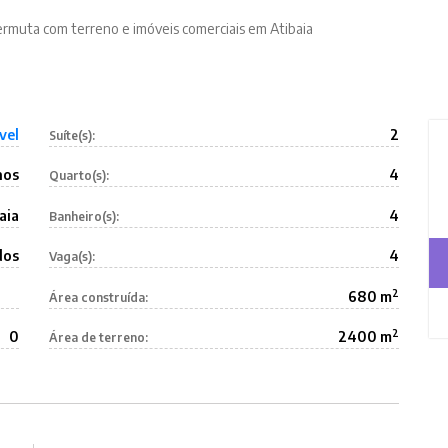
ermuta com terreno e imóveis comerciais em Atibaia
vel
2
Suíte(s):
nos
4
Quarto(s):
aia
4
Banheiro(s):
dos
4
Vaga(s):
2
680 m
Área construída:
2
0
2400 m
Área de terreno: