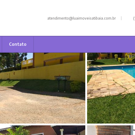
|
atendimento@luaimoveisatibaia.com.br
(
Contato