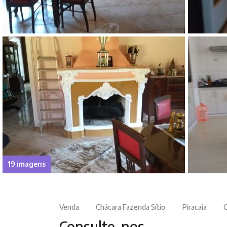
19 imagens
Venda
Chácara Fazenda Sítio
Piracaia
Consulte-nos