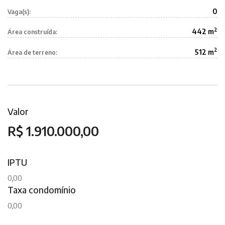
0
Vaga(s):
2
442 m
Área construída:
2
512 m
Área de terreno:
Valor
R$ 1.910.000,00
IPTU
0,00
Taxa condomínio
0,00