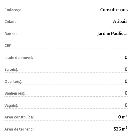
Consulte-nos
Endereço:
Atibaia
Cidade:
Jardim Paulista
Bairro:
CEP:
0
Idade do imóvel:
0
Suíte(s):
0
Quarto(s):
0
Banheiro(s):
0
Vaga(s):
2
0 m
Área construída:
2
536 m
Área de terreno: