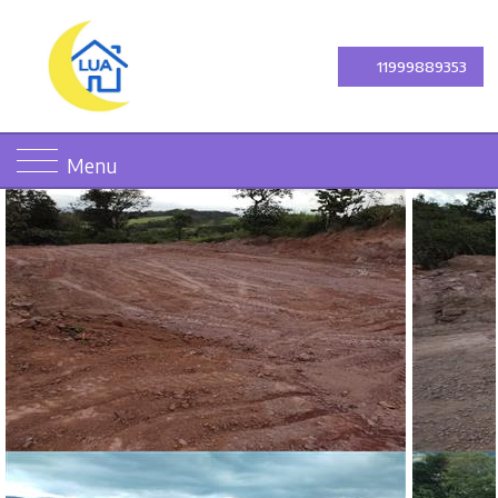
11999889353
Menu