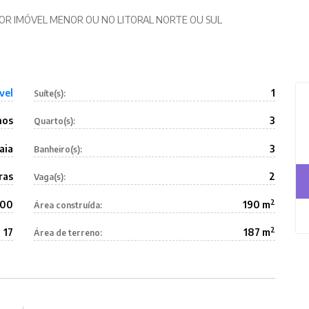
R IMÓVEL MENOR OU NO LITORAL NORTE OU SUL
vel
1
Suíte(s):
nos
3
Quarto(s):
aia
3
Banheiro(s):
ras
2
Vaga(s):
2
000
190 m
Área construída:
2
17
187 m
Área de terreno: