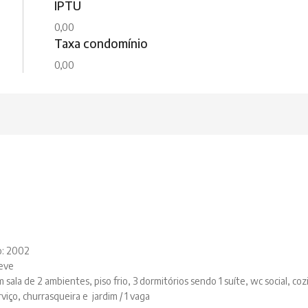
IPTU
0,00
Taxa condomínio
0,00
o: 2002
leve
sala de 2 ambientes, piso frio, 3 dormitórios sendo 1 suíte, wc social, coz
viço, churrasqueira e jardim / 1 vaga