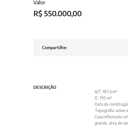
Valor
R$ 550.000,00
Compartilhe:
DESCRIÇÃO
A/T: 187,5 m²
/C: 190 m²
Data de construçã
Topografia: aclive 
Casa reformada com 
grande, área de ser