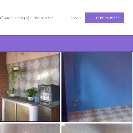
|
11999889353
11) 4413-2038 (11) 9.9988-9353
63518