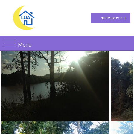
11999889353
Menu