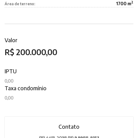
2
1700 m
Área de terreno:
Valor
R$ 200.000,00
IPTU
0,00
Taxa condomínio
0,00
Contato
(11) 4413-2038 (11) 9.9988-9353