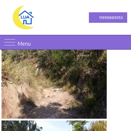
11999889353
Menu