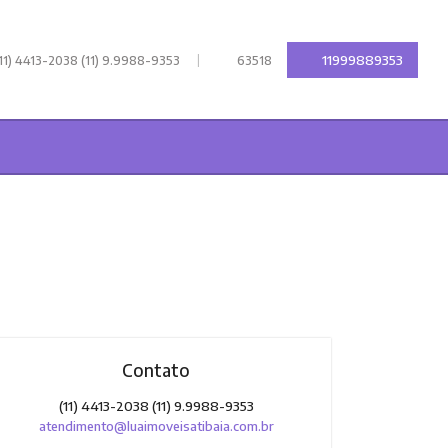
|
11999889353
11) 4413-2038 (11) 9.9988-9353
63518
Contato
(11) 4413-2038 (11) 9.9988-9353
atendimento@luaimoveisatibaia.com.br