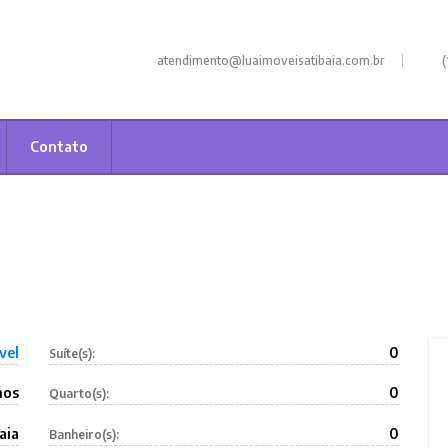
|
atendimento@luaimoveisatibaia.com.br
(
Contato
vel
0
Suíte(s):
nos
0
Quarto(s):
aia
0
Banheiro(s):