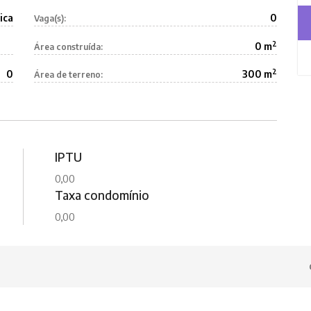
ica
0
Vaga(s):
2
0 m
Área construída:
2
0
300 m
Área de terreno:
IPTU
0,00
Taxa condomínio
0,00