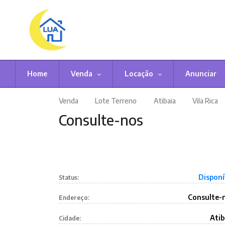
0 imagens
Home
Venda
Locação
Anunciar
Venda
Lote Terreno
Atibaia
Vila Rica
Consulte-nos
Disponí
Status:
Consulte-
Endereço:
Atib
Cidade: