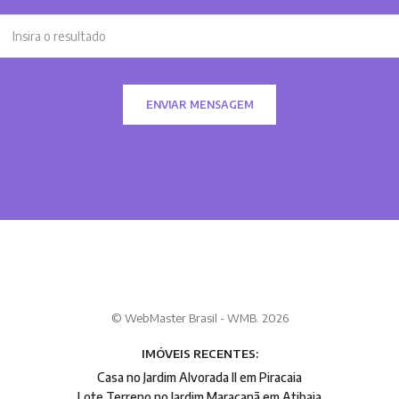
ENVIAR MENSAGEM
© WebMaster Brasil - WMB. 2026
IMÓVEIS RECENTES:
Casa no Jardim Alvorada II em Piracaia
Lote Terreno no Jardim Maracanã em Atibaia