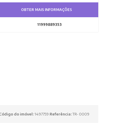
OBTER MAIS INFORMAÇÕES
11999889353
Código do imóvel:
1497759
Referência:
TR- 0009