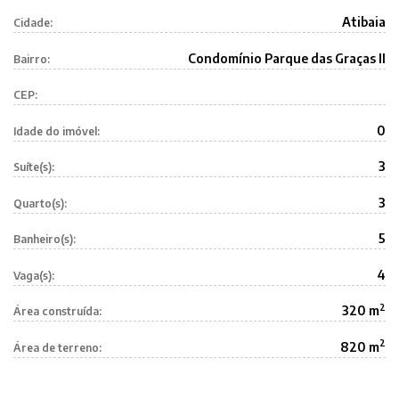
Atibaia
Cidade:
Condomínio Parque das Graças II
Bairro:
CEP:
0
Idade do imóvel:
3
Suíte(s):
3
Quarto(s):
5
Banheiro(s):
4
Vaga(s):
2
320 m
Área construída:
2
820 m
Área de terreno: