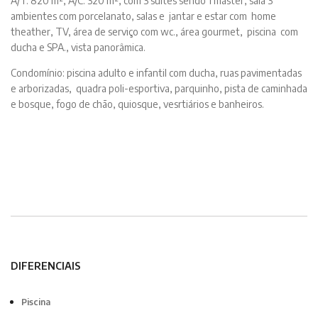
A/T: 820 m², A/C: 320 m², com 3 suites sendo 1 master, sala 3
ambientes com porcelanato, salas e jantar e estar com home
theather, TV, área de serviço com wc., área gourmet, piscina com
ducha e SPA., vista panorâmica.
Condomínio: piscina adulto e infantil com ducha, ruas pavimentadas
e arborizadas, quadra poli-esportiva, parquinho, pista de caminhada
e bosque, fogo de chão, quiosque, vesrtiários e banheiros.
DIFERENCIAIS
Piscina